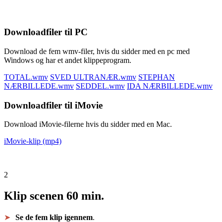
Downloadfiler til PC
Download de fem wmv-filer, hvis du sidder med en pc med
Windows og har et andet klippeprogram.
TOTAL.wmv
SVED ULTRANÆR.wmv
STEPHAN
NÆRBILLEDE.wmv
SEDDEL.wmv
IDA NÆRBILLEDE.wmv
Downloadfiler til iMovie
Download iMovie-filerne hvis du sidder med en Mac.
iMovie-klip (mp4)
2
Klip scenen
60 min.
Se de fem klip igennem
.